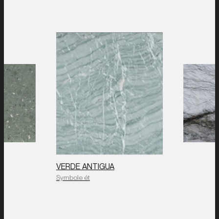
WHITE Q
VERDE ANTIGUA
Symbole ét
M
CE
Symbole ét
ns
M
DO