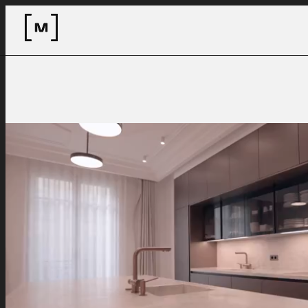
Voir plus
3 Rue Saint
Ouen-l'Au
Faceb