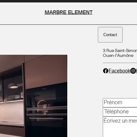
MARBRE ELEMENT
Contact
-Simon, 95310 Saint-
marbre.element@gmail.com
3 Rue Saint-Simon
mône
+33 (0)6 18 34 26 14
Ouen-l'Aumône
ook
Instagram
Linkedin
Facebook